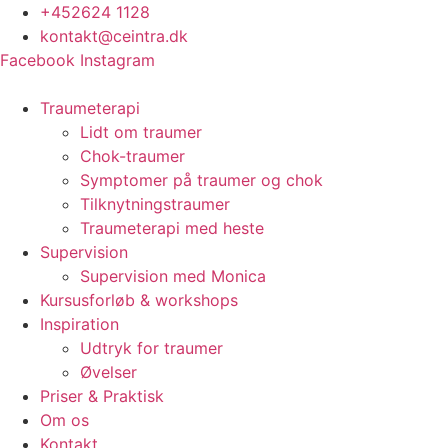
Videre
+452624 1128
til
kontakt@ceintra.dk
indhold
Facebook
Instagram
Traumeterapi
Lidt om traumer
Chok-traumer
Symptomer på traumer og chok
Tilknytningstraumer
Traumeterapi med heste
Supervision
Supervision med Monica
Kursusforløb & workshops
Inspiration
Udtryk for traumer
Øvelser
Priser & Praktisk
Om os
Kontakt