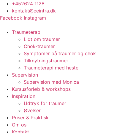
Videre
+452624 1128
til
kontakt@ceintra.dk
indhold
Facebook
Instagram
Traumeterapi
Lidt om traumer
Chok-traumer
Symptomer på traumer og chok
Tilknytningstraumer
Traumeterapi med heste
Supervision
Supervision med Monica
Kursusforløb & workshops
Inspiration
Udtryk for traumer
Øvelser
Priser & Praktisk
Om os
Kontakt